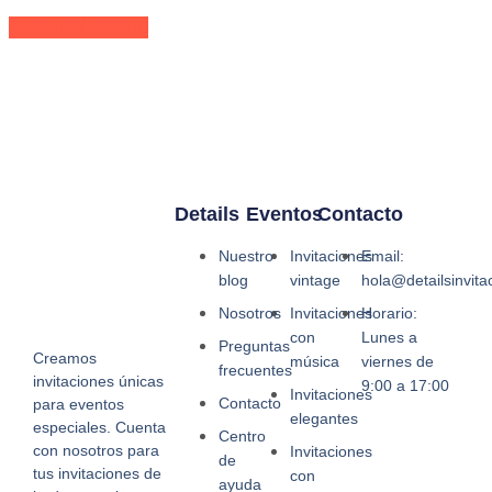
Añadir al carrito
Details
Eventos
Contacto
Nuestro
Invitaciones
Email:
blog
vintage
hola@detailsinvit
Nosotros
Invitaciones
Horario:
con
Lunes a
Preguntas
Creamos
música
viernes de
frecuentes
invitaciones únicas
9:00 a 17:00
Invitaciones
Contacto
para eventos
elegantes
especiales. Cuenta
Centro
con nosotros para
Invitaciones
de
tus invitaciones de
con
ayuda