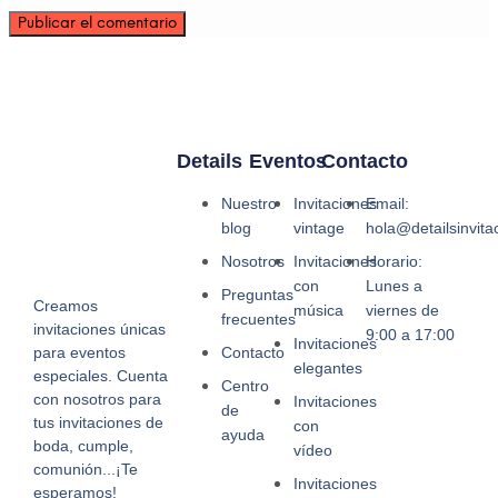
Details
Eventos
Contacto
Nuestro
Invitaciones
Email:
blog
vintage
hola@detailsinvit
Nosotros
Invitaciones
Horario:
con
Lunes a
Preguntas
Creamos
música
viernes de
frecuentes
invitaciones únicas
9:00 a 17:00
Invitaciones
Contacto
para eventos
elegantes
especiales. Cuenta
Centro
con nosotros para
Invitaciones
de
tus invitaciones de
con
ayuda
boda, cumple,
vídeo
comunión...¡Te
Invitaciones
esperamos!